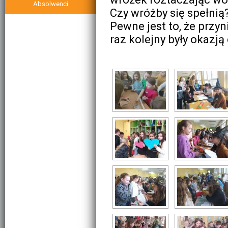
Rozkład godzin
Absolwenci
W drodze po laury
Czy wróżby się spełnią
Kalendarium
Przy ul. Sportowej na
sportowo
Pewne jest to, że przyn
raz kolejny były okazją