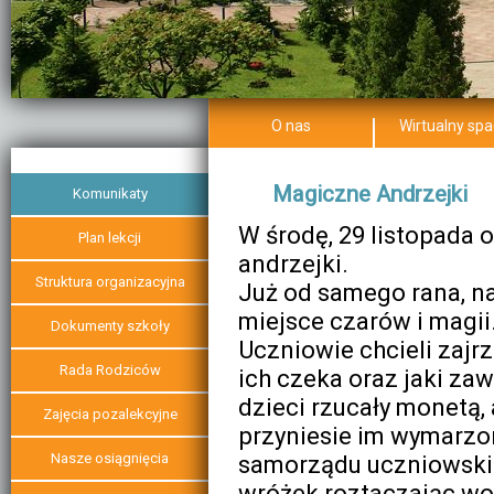
O nas
Wirtualny spa
Informacje o
Wirtualny s
Magiczne Andrzejki
szkole
Komunikaty
Historia
W środę, 29 listopada 
Patron
Plan lekcji
andrzejki.
Poczet
Sztandarowy
Struktura organizacyjna
Już od samego rana, na
Samorząd
Uczniowski
miejsce czarów i magii
Dokumenty szkoły
Dyrekcja
Hymn
Uczniowie chcieli zajr
Rada Pedagogiczna
Ceremoniał
Rada Rodziców
Sekretariat
ich czeka oraz jaki z
Pedagog /Psycholog
dzieci rzucały monetą,
Zajęcia pozalekcyjne
Logopeda
Regulamin Rady
przyniesie im wymarzo
Rodziców
Świetlica i stołówka
szkolna
Prezydium Rady
Nasze osiągnięcia
samorządu uczniowskieg
Rodziców
Biblioteka
wróżek roztaczając wok